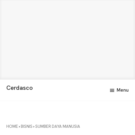
Skip
Skip
Cerdasco
Menu
to
to
Pengetahuan
main
primary
Lebih
content
sidebar
Baik.
Wawasan
Anda
HOME
›
BISNIS
›
SUMBER DAYA MANUSIA