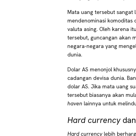
Mata uang tersebut sangat l
mendenominasi komoditas d
valuta asing. Oleh karena i
tersebut, guncangan akan m
negara-negara yang mengelu
dunia.
Dolar AS menonjol khususny
cadangan devisa dunia. Bany
dolar AS. Jika mata uang sua
tersebut biasanya akan mu
haven
lainnya untuk melind
Hard currency
dan
Hard
currenc
y
lebih berharg