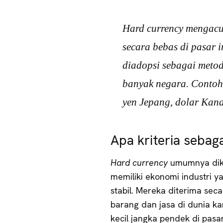
Hard currency
mengacu 
secara bebas di pasar i
diadopsi sebagai meto
banyak negara. Contoh
yen Jepang, dolar Kana
Apa kriteria sebag
Hard
currenc
y
umumnya dike
memiliki ekonomi industri y
stabil. Mereka diterima se
barang dan jasa di dunia k
kecil jangka pendek di pasar