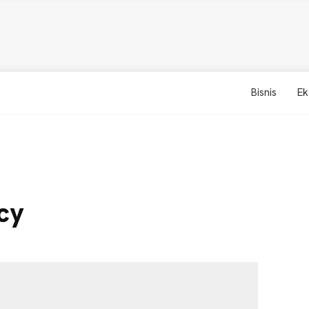
Bisnis
Ek
cy