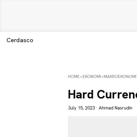
Skip
Skip
Skip
Cerdasco
to
to
to
Pengetahuan
primary
main
primary
Lebih
navigation
content
sidebar
Baik.
Wawasan
HOME
›
EKONOMI
›
MAKROEKONOMI
Anda
Lebih
Hard Curren
Tajam
July 15, 2023
· Ahmad Nasrudin