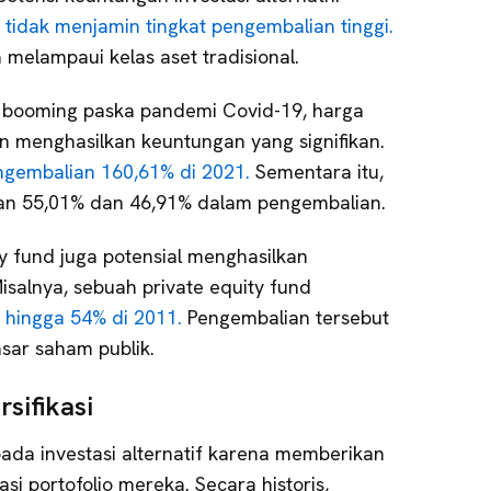
f
tidak menjamin tingkat pengembalian tinggi.
 melampaui kelas aset tradisional.
s booming paska pandemi Covid-19, harga
n menghasilkan keuntungan yang signifikan.
ngembalian 160,61% di 2021.
Sementara itu,
an 55,01% dan 46,91% dalam pengembalian.
ty fund juga potensial menghasilkan
isalnya, sebuah private equity fund
n
hingga 54% di 2011.
Pengembalian tersebut
asar saham publik.
rsifikasi
ada investasi alternatif karena memberikan
si portofolio mereka. Secara historis,