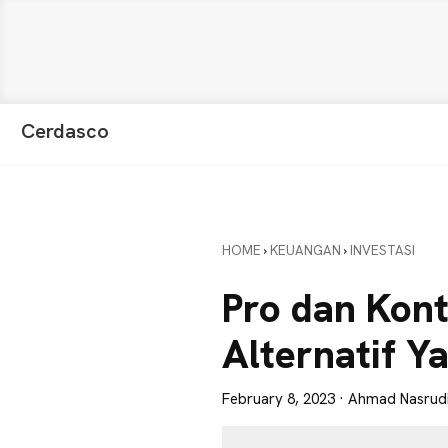
Skip
Skip
Skip
Cerdasco
to
to
to
Pengetahuan
primary
main
primary
Lebih
navigation
content
sidebar
Baik.
Wawasan
HOME
›
KEUANGAN
›
INVESTASI
Anda
Lebih
Pro dan Kont
Tajam
Alternatif Y
February 8, 2023
· Ahmad Nasrud