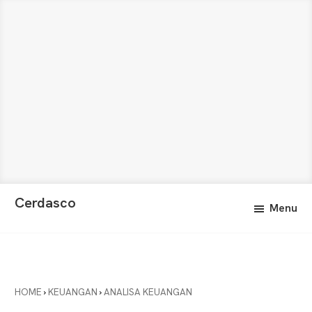
Skip
Skip
Cerdasco
Menu
to
to
Pengetahuan
main
primary
Lebih
content
sidebar
Baik.
Wawasan
Anda
HOME
›
KEUANGAN
›
ANALISA KEUANGAN