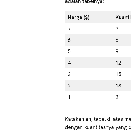
adalah tabelnya:
Harga ($)
Kuanti
7
3
6
6
5
9
4
12
3
15
2
18
1
21
Katakanlah, tabel di atas m
dengan kuantitasnya yang dim