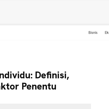
Bisnis
Ek
dividu: Definisi,
aktor Penentu