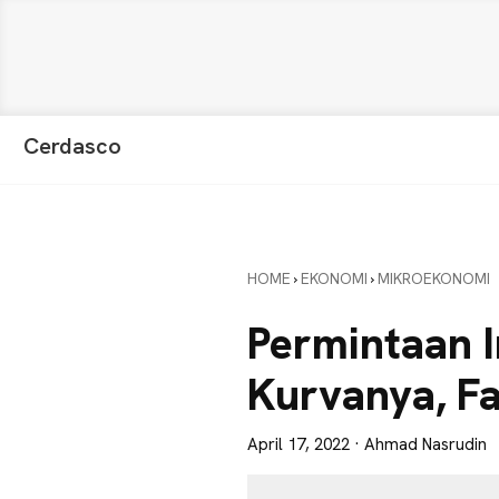
Skip
Skip
Skip
Cerdasco
to
to
to
Pengetahuan
primary
main
primary
Lebih
navigation
content
sidebar
Baik.
Wawasan
HOME
›
EKONOMI
›
MIKROEKONOMI
Anda
Lebih
Permintaan In
Tajam
Kurvanya, F
April 17, 2022
· Ahmad Nasrudin