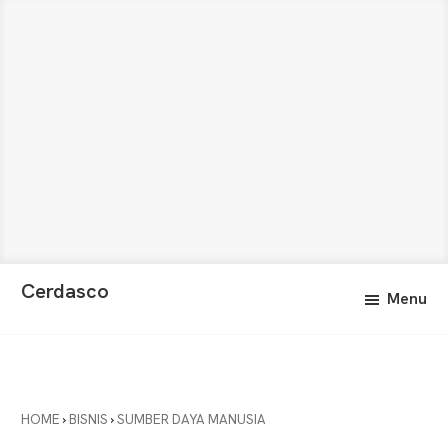
Skip
Skip
Cerdasco
Menu
to
to
Pengetahuan
main
primary
Lebih
content
sidebar
Baik.
Wawasan
Anda
HOME
›
BISNIS
›
SUMBER DAYA MANUSIA