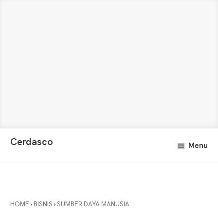
Skip
Skip
Cerdasco
Menu
to
to
Pengetahuan
main
primary
Lebih
content
sidebar
Baik.
Wawasan
Anda
HOME
›
BISNIS
›
SUMBER DAYA MANUSIA