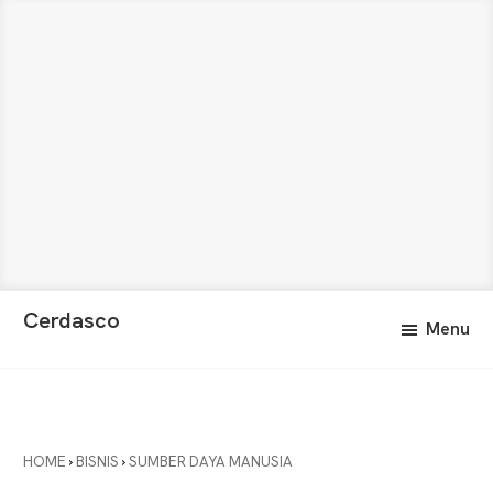
Skip
Skip
Cerdasco
Menu
to
to
Pengetahuan
main
primary
Lebih
content
sidebar
Baik.
Wawasan
Anda
HOME
›
BISNIS
›
SUMBER DAYA MANUSIA