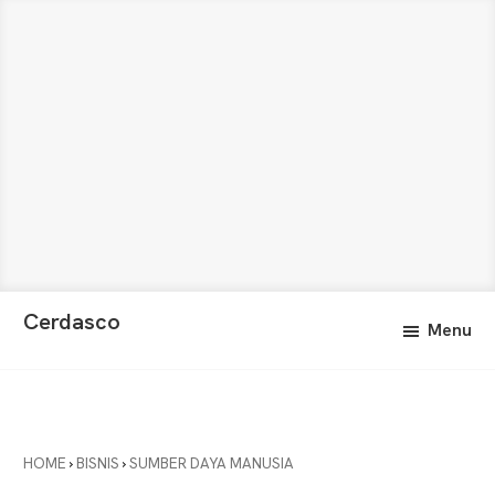
Skip
Skip
Cerdasco
Menu
to
to
Pengetahuan
main
primary
Lebih
content
sidebar
Baik.
Wawasan
Anda
HOME
›
BISNIS
›
SUMBER DAYA MANUSIA