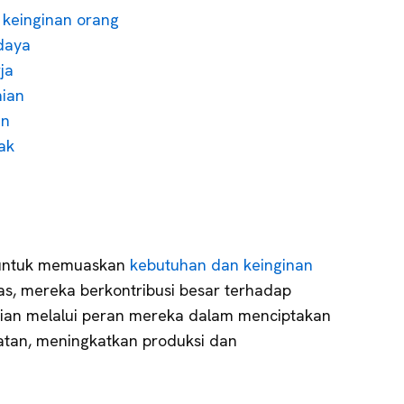
keinginan orang
daya
ja
mian
an
ak
 untuk memuaskan
kebutuhan dan keinginan
as, mereka berkontribusi besar terhadap
an melalui peran mereka dalam menciptakan
atan, meningkatkan produksi dan