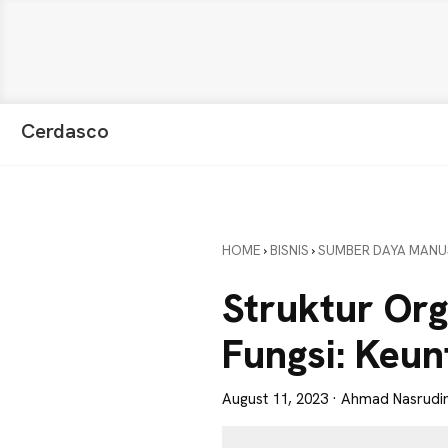
Skip
Skip
Skip
Cerdasco
to
to
to
Pengetahuan
primary
main
primary
Lebih
navigation
content
sidebar
Baik.
Wawasan
HOME
›
BISNIS
›
SUMBER DAYA MANU
Anda
Lebih
Struktur Org
Tajam
Fungsi: Keu
August 11, 2023
· Ahmad Nasrudi