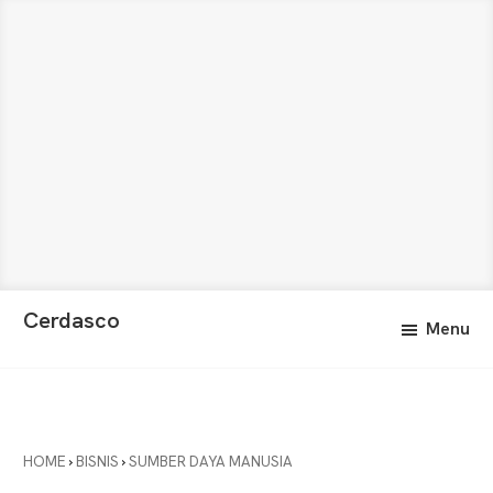
Skip
Skip
Cerdasco
Menu
to
to
Pengetahuan
main
primary
Lebih
content
sidebar
Baik.
Wawasan
Anda
HOME
›
BISNIS
›
SUMBER DAYA MANUSIA