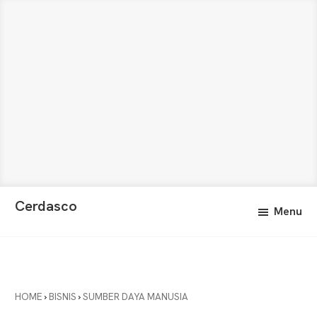
Skip
Skip
Cerdasco
Menu
to
to
Pengetahuan
main
primary
Lebih
content
sidebar
Baik.
Wawasan
Anda
HOME
›
BISNIS
›
SUMBER DAYA MANUSIA