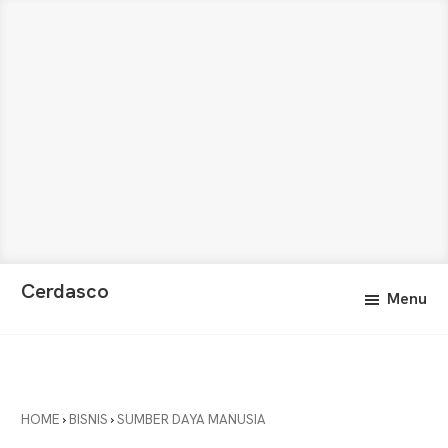
Skip
Skip
Cerdasco
Menu
to
to
Pengetahuan
main
primary
Lebih
content
sidebar
Baik.
Wawasan
Anda
HOME
›
BISNIS
›
SUMBER DAYA MANUSIA